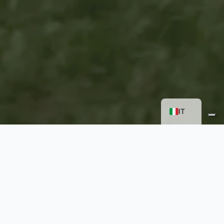
FR
EN
IT
Per Equita abbiamo realizzato un evento a
tema
Inside Monet
, un viaggio immersivo tra
reale e virtuale nel suggestivo scenario del
Rossini Art Site
. Tra arte e natura, 50 ospiti
sono stati guidati da attori professionisti in
una narrazione coinvolgente dedicata a