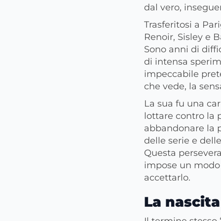
dal vero, inseguen
Trasferitosi a Par
Renoir, Sisley e 
Sono anni di diffi
di intensa sperim
impeccabile prete
che vede, la sens
La sua fu una car
lottare contro la 
abbandonare la pr
delle serie e del
Questa perseveran
impose un modo n
accettarlo.
La nascit
Il termine stesso