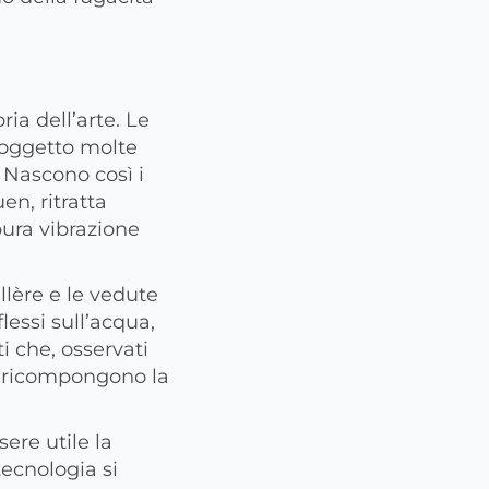
ria dell’arte. Le
 soggetto molte
. Nascono così i
en, ritratta
 pura vibrazione
llère e le vedute
lessi sull’acqua,
ti che, osservati
a ricompongono la
sere utile la
tecnologia si