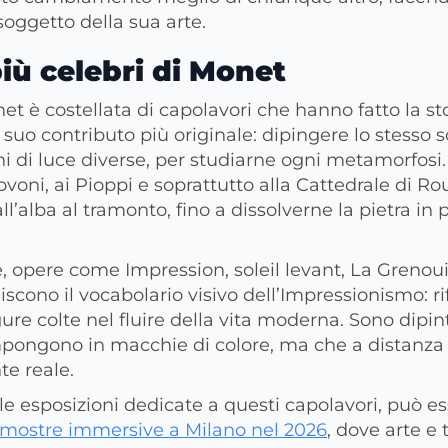
 soggetto della sua arte.
iù celebri di Monet
et è costellata di capolavori che hanno fatto la sto
il suo contributo più originale: dipingere lo stesso
oni di luce diverse, per studiarne ogni metamorfosi
Covoni, ai Pioppi e soprattutto alla Cattedrale di Rou
ll’alba al tramonto, fino a dissolverne la pietra in
e, opere come Impression, soleil levant, La Grenoui
scono il vocabolario visivo dell’Impressionismo: rif
igure colte nel fluire della vita moderna. Sono dipin
ompongono in macchie di colore, ma che a distanz
te reale.
 le esposizioni dedicate a questi capolavori, può es
mostre immersive a Milano nel 2026
, dove arte e 