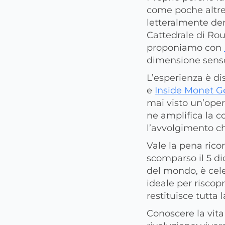
come poche altre 
letteralmente den
Cattedrale di Rou
proponiamo con
dimensione sensor
L’esperienza è d
e
Inside Monet 
mai visto un’opera
ne amplifica la c
l’avvolgimento c
Vale la pena rico
scomparso il 5 di
del mondo, è cel
ideale per riscop
restituisce tutta 
Conoscere la vita