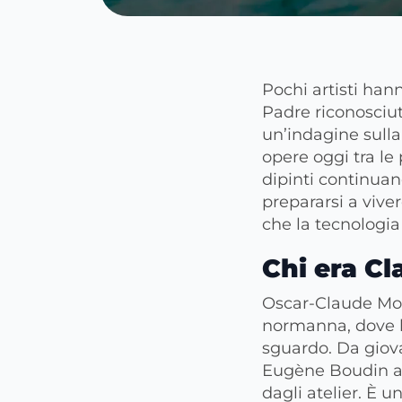
Pochi artisti ha
Padre riconosciut
un’indagine sulla 
opere oggi tra le
dipinti continuan
prepararsi a vive
che la tecnologia 
Chi era C
Oscar-Claude Mone
normanna, dove la
sguardo. Da giovan
Eugène Boudin a in
dagli atelier. È u