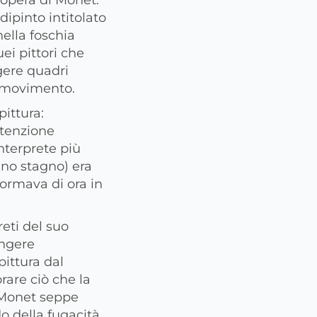
dipinto intitolato
nella foschia
uei pittori che
gere quadri
n movimento.
ittura:
attenzione
interprete più
uno stagno) era
formava di ora in
eti del suo
ingere
ittura dal
rare ciò che la
. Monet seppe
o della fugacità