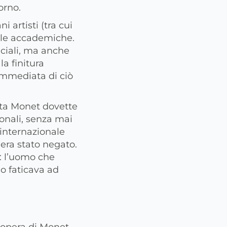
orno.
 artisti (tra cui
gole accademiche.
iciali, ma anche
a finitura
immediata di ciò
vita Monet dovette
sonali, senza mai
 internazionale
 era stato negato.
: l’uomo che
o faticava ad
’opera di Monet.