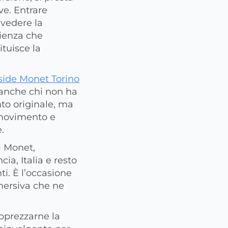
ve. Entrare
 vedere la
rienza che
ituisce la
side Monet Torino
 anche chi non ha
nto originale, ma
 movimento e
.
i Monet,
ia, Italia e resto
. È l’occasione
mersiva che ne
apprezzarne la