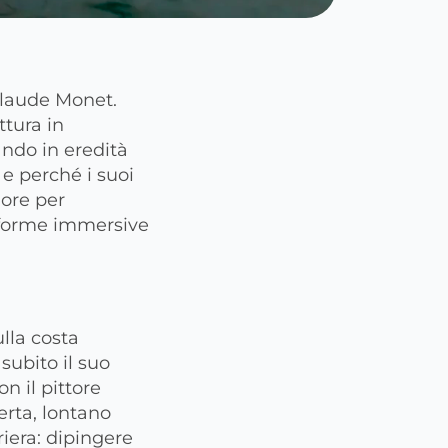
Claude Monet.
ttura in
ando in eredità
 e perché i suoi
iore per
e forme immersive
lla costa
subito il suo
n il pittore
perta, lontano
riera: dipingere