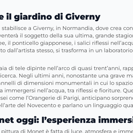
e il giardino di Giverny
 stabilisce a Giverny, in Normandia, dove crea co
iventerà il soggetto della sua ultima, grande stagio
e, il ponticello giapponese, i salici riflessi nell’a
o dall’artista stesso, si trasforma in un laboratorio 
ia di tele dipinte nell’arco di quasi trent’anni, r
ricerca. Negli ultimi anni, nonostante una grave ma
nnelli di dimensioni monumentali in cui lo spazio s
 immergersi nell’acqua, tra riflessi e fioriture. Qu
sei come l’Orangerie di Parigi, anticipano sorpr
ll’arte del Novecento e parlano un linguaggio quas
net oggi: l’esperienza immers
 pittura di Monet è fatta di luce, atmosfera e imme