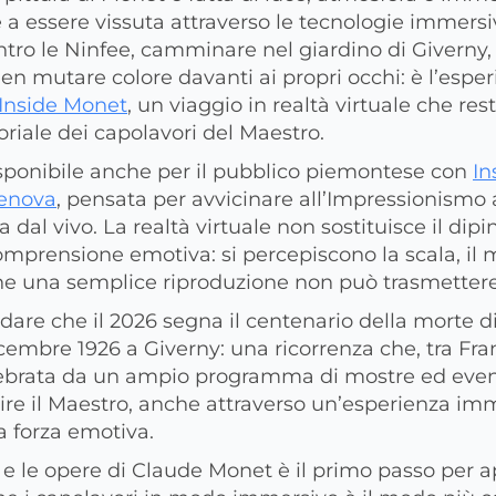
a essere vissuta attraverso le tecnologie immersi
tro le Ninfee, camminare nel giardino di Giverny,
en mutare colore davanti ai propri occhi: è l’espe
Inside Monet
, un viaggio in realtà virtuale che rest
iale dei capolavori del Maestro.
isponibile anche per il pubblico piemontese con
In
Genova
, pensata per avvicinare all’Impressionismo
 dal vivo. La realtà virtuale non sostituisce il dipi
omprensione emotiva: si percepiscono la scala, il
he una semplice riproduzione non può trasmettere
rdare che il 2026 segna il centenario della morte d
cembre 1926 a Giverny: una ricorrenza che, tra Franc
ebrata da un ampio programma di mostre ed eventi
rire il Maestro, anche attraverso un’esperienza im
la forza emotiva.
 e le opere di Claude Monet è il primo passo per 