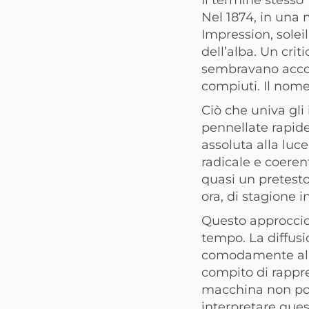
Nel 1874, in una m
Impression, solei
dell’alba. Un crit
sembravano accon
compiuti. Il nom
Ciò che univa gli
pennellate rapide 
assoluta alla luce
radicale e coeren
quasi un pretesto
ora, di stagione i
Questo approccio 
tempo. La diffusio
comodamente all’a
compito di rappre
macchina non pote
interpretare que