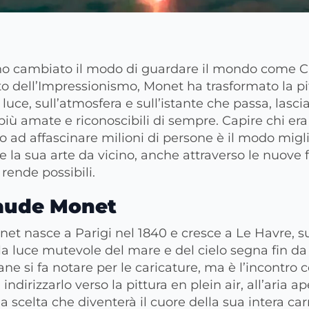
nno cambiato il modo di guardare il mondo come 
o dell’Impressionismo, Monet ha trasformato la pi
luce, sull’atmosfera e sull’istante che passa, lasci
 più amate e riconoscibili di sempre. Capire chi era
o ad affascinare milioni di persone è il modo migl
re la sua arte da vicino, anche attraverso le nuov
rende possibili.
laude Monet
t nasce a Parigi nel 1840 e cresce a Le Havre, su
 luce mutevole del mare e del cielo segna fin da 
e si fa notare per le caricature, ma è l’incontro co
dirizzarlo verso la pittura en plein air, all’aria a
na scelta che diventerà il cuore della sua intera car