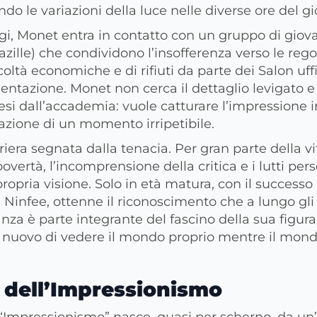
do le variazioni della luce nelle diverse ore del gi
igi, Monet entra in contatto con un gruppo di giovani
Bazille) che condividono l’insofferenza verso le re
coltà economiche e di rifiuti da parte dei Salon uff
entazione. Monet non cerca il dettaglio levigato e l
si dall’accademia: vuole catturare l’impressione 
azione di un momento irripetibile.
riera segnata dalla tenacia. Per gran parte della 
povertà, l’incomprensione della critica e i lutti per
opria visione. Solo in età matura, con il successo
le Ninfee, ottenne il riconoscimento che a lungo gli
za è parte integrante del fascino della sua figura
uovo di vedere il mondo proprio mentre il mond
a dell’Impressionismo
 “Impressionismo” nasce, quasi per scherno, da un