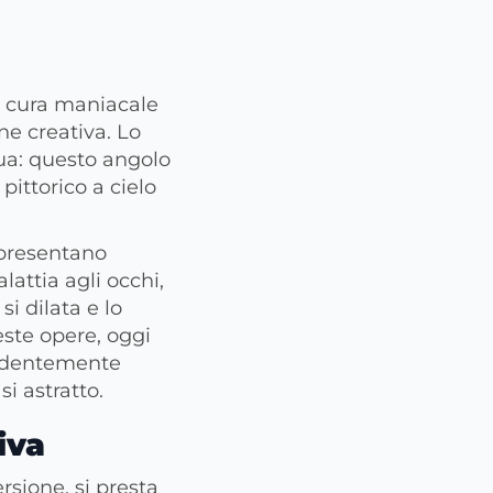
n cura maniacale
ne creativa. Lo
cqua: questo angolo
pittorico a cielo
appresentano
lattia agli occhi,
i dilata e lo
este opere, oggi
endentemente
i astratto.
iva
rsione, si presta