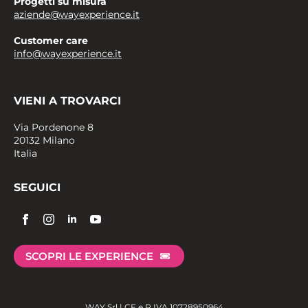
Progetti su misura
aziende@wayexperience.it
Customer care
info@wayexperience.it
VIENI A TROVARCI
Via Pordenone 8
20132 Milano
Italia
SEGUICI
SCOPRI LE EXPERIENCE
WAY Srl | CF e P.IVA 10728950964