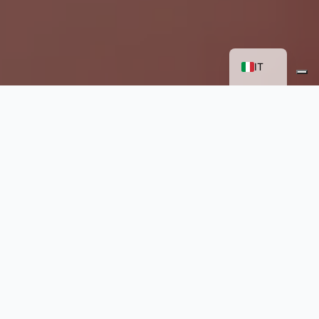
FR
EN
IT
Realtà Virtuale per raccontare il
Made in Italy nel mondo
Progetti su misura
Arte e cultura
Moda
Virtual Reality (3DoF)
2025
Per raccontare la moda italiana a un pubblico
internazionale, oltre la semplice sfilata o una
sequenza di immagini, WAY ha realizzato, per il