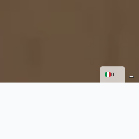
FR
EN
IT
Un contenuto in Mixed Reality per
un viaggio nei cantieri del
Bellunese
Progetti su misura
Corporate e brand